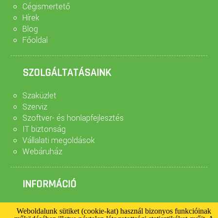
Cégismertető
Hírek
Blog
Főoldal
SZOLGÁLTATÁSAINK
Szaküzlet
Szerviz
Szoftver- és honlapfejlesztés
IT biztonság
Vállalati megoldások
Webáruház
INFORMÁCIÓ
Partnerprogram
Weboldalunk sütiket (cookie-kat) használ bizonyos funkcióinak