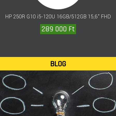
HP Pavilion x360 i5-1335U 14" W11
389 000 Ft
BLOG