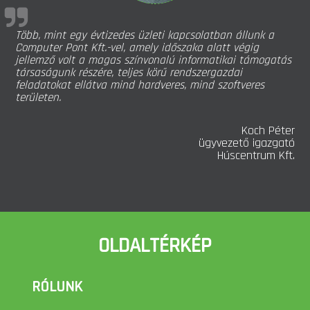
2002 óta vagyok üzleti kapcsolatban a Computer Pont
Informatikai Kft-vel. Egy ilyen hosszú távú kapcsolat
alapvető ismérve a bizalom. Megbízhatom a cég
informatikai szolgáltatásainak korrektségében,
minőségében, hogy a legjobb megoldásokat ajánlják az
adott feladat elvégzéséhez.
Bordás István
kulturális szakértő
OLDALTÉRKÉP
RÓLUNK