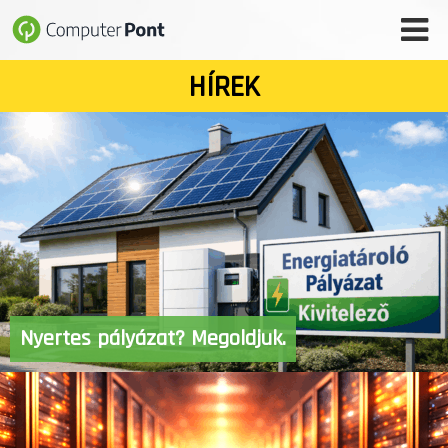
HÍREK
WEBÁRUHÁZ
SZAKÜZLET
SZERVIZ
SZOFTVER- ÉS HONLAPFEJLESZTÉS
IT BIZTONSÁG
Nyertes pályázat? Megoldjuk.
VÁLLALATI MEGOLDÁSOK
FŐOLDAL
HÍREK