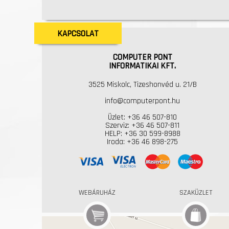
KAPCSOLAT
COMPUTER PONT
INFORMATIKAI KFT.
3525 Miskolc, Tizeshonvéd u. 21/B
info@computerpont.hu
Üzlet: +36 46 507-810
Szerviz: +36 46 507-811
HELP: +36 30 599-8988
Iroda: +36 46 898-275
WEBÁRUHÁZ
SZAKÜZLET