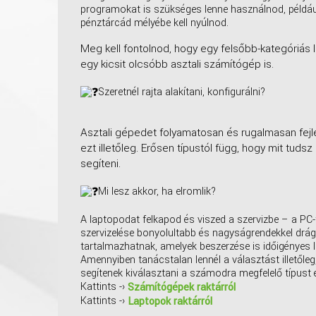
programokat is szükséges lenne használnod, például
pénztárcád mélyébe kell nyúlnod.
Meg kell fontolnod, hogy egy felsőbb-kategóriás 
egy kicsit olcsóbb asztali számítógép is.
Szeretnél rajta alakítani, konfigurálni?
Asztali gépedet folyamatosan és rugalmasan fej
ezt illetőleg. Erősen típustól függ, hogy mit tud
segíteni.
Mi lesz akkor, ha elromlik?
A laptopodat felkapod és viszed a szervizbe – a PC-t
szervizelése bonyolultabb és nagyságrendekkel drágá
tartalmazhatnak, amelyek beszerzése is időigényes l
Amennyiben tanácstalan lennél a választást illetőle
segítenek kiválasztani a számodra megfelelő típust 
Kattints -›
Számítógépek raktárról
Kattints -›
Laptopok raktárról