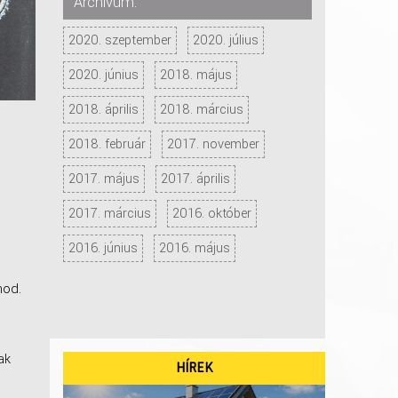
Archívum:
2020. szeptember
2020. július
2020. június
2018. május
2018. április
2018. március
2018. február
2017. november
2017. május
2017. április
2017. március
2016. október
2016. június
2016. május
nod.
ak
HÍREK