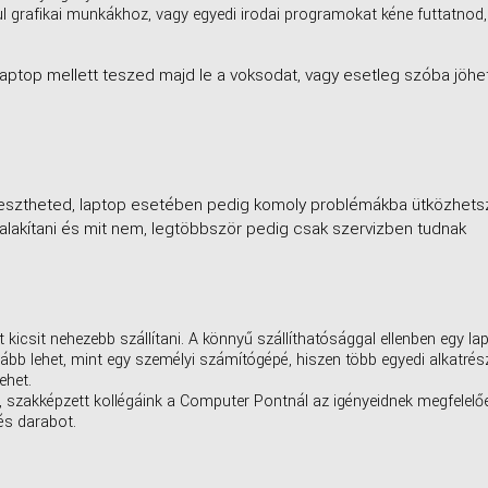
 grafikai munkákhoz, vagy egyedi irodai programokat kéne futtatnod,
laptop mellett teszed majd le a voksodat, vagy esetleg szóba jöhe
lesztheted, laptop esetében pedig komoly problémákba ütközhets
sz alakítani és mit nem, legtöbbször pedig csak szervizben tudnak
 kicsit nehezebb szállítani. A könnyű szállíthatósággal ellenben egy la
bb lehet, mint egy személyi számítógépé, hiszen több egyedi alkatrés
ehet.
g, szakképzett kollégáink a Computer Pontnál az igényeidnek megfelelő
és darabot.