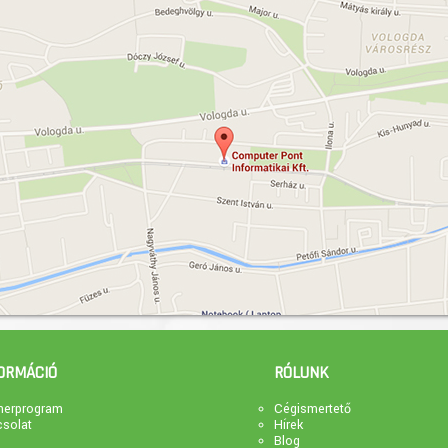
ORMÁCIÓ
RÓLUNK
nerprogram
Cégismertető
solat
Hírek
Blog