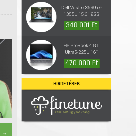
Dell Vostro 3530 i7-
1355U 15,6" 8GB
512GB
340 001 Ft
HP ProBook 4 G1i
Ultra5-225U 16"
+W11Pro
470 000 Ft
HIRDETÉSEK
→