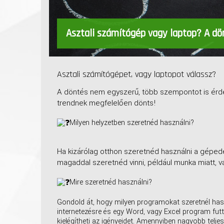
Asztali számítógép vagy laptop? A dö
Asztali számítógépet, vagy laptopot válassz?
A döntés nem egyszerű, több szempontot is érde
trendnek megfelelően dönts!
Milyen helyzetben szeretnéd használni?
Ha kizárólag otthon szeretnéd használni a gépede
magaddal szeretnéd vinni, például munka miatt, v
Mire szeretnéd használni?
Gondold át, hogy milyen programokat szeretnél has
internetezésre és egy Word, vagy Excel program fut
kielégítheti az igényeidet. Amennyiben nagyobb telje