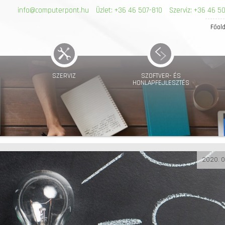
info@computerpont.hu
Üzlet: +36 46 507-810
Szerviz: +36 46 50
Főold
SZERVIZ
SZOFTVER- ÉS
HONLAPFEJLESZTÉS
2020. 0