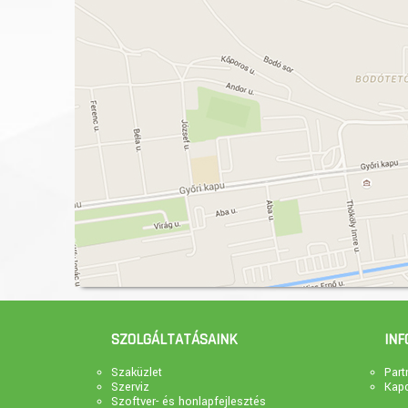
SZOLGÁLTATÁSAINK
INF
Szaküzlet
Part
Szerviz
Kapc
Szoftver- és honlapfejlesztés