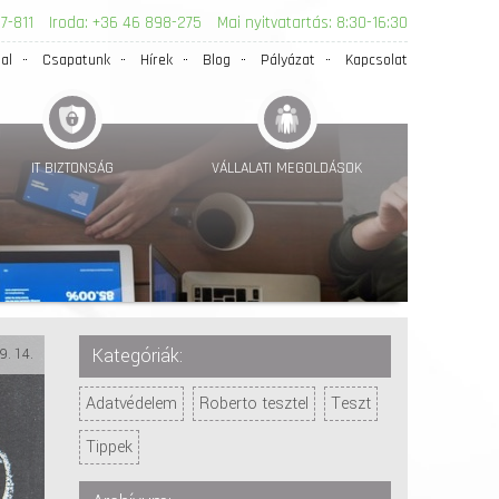
7-811
Iroda: +36 46 898-275
Mai nyitvatartás: 8:30-16:30
al
Csapatunk
Hírek
Blog
Pályázat
Kapcsolat
IT BIZTONSÁG
VÁLLALATI MEGOLDÁSOK
Kategóriák:
9. 14.
Adatvédelem
Roberto tesztel
Teszt
Tippek