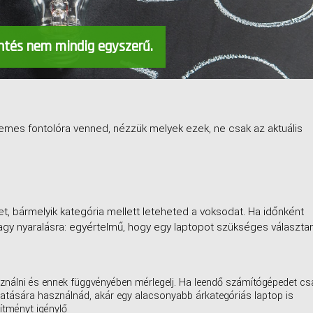
ntés nem mindig egyszerű.
mes fontolóra venned, nézzük melyek ezek, ne csak az aktuális
t, bármelyik kategória mellett leteheted a voksodat. Ha időnként
agy nyaralásra: egyértelmű, hogy egy laptopot szükséges választa
ználni és ennek függvényében mérlegelj. Ha leendő számítógépedet cs
tatására használnád, akár egy alacsonyabb árkategóriás laptop is
sítményt igénylő