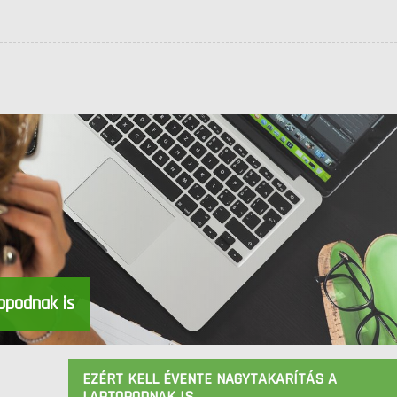
topodnak is
EZÉRT KELL ÉVENTE NAGYTAKARÍTÁS A
LAPTOPODNAK IS