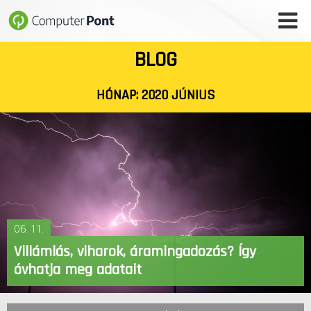
BLOG
WEBÁRUHÁZ
SZAKÜZLET
HÓNAP:
2020 JÚNIUS
SZERVIZ
SZOFTVER- ÉS HONLAPFEJLESZTÉS
IT BIZTONSÁG
06. 11.
VÁLLALATI MEGOLDÁSOK
Villámlás, viharok, áramingadozás? Így
óvhatja meg adatait
FŐOLDAL
HÍREK