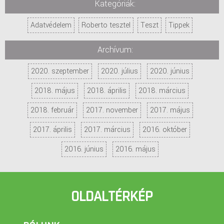
Kategóriák:
BLOG
Adatvédelem
Roberto tesztel
Teszt
Tippek
CSAPATUNK
Archívum:
PARTNERPROGRAM
2020. szeptember
2020. július
2020. június
2018. május
2018. április
2018. március
KAPCSOLAT
2018. február
2017. november
2017. május
2017. április
2017. március
2016. október
2016. június
2016. május
OLDALTÉRKÉP