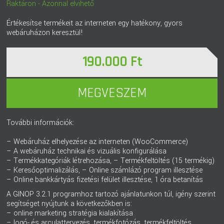
Raktáron - Azonnal elvihető
BLOG
Értékesítse termékeit az interneten egy hatékony, gyors
webáruházon keresztül!
CSAPATUNK
190.000 Ft
PARTNERPROGRAM
MEGVESZEM
KAPCSOLAT
További információk:
– Webáruház elhelyezése az interneten (WooCommerce)
– A webáruház technikai és vizuális konfigurálása
– Termékkategóriák létrehozása, – Termékfeltöltés (15 termékig)
– Keresőoptimalizálás, – Online számlázó program illesztése
– Online bankkártyás fizetési felület illesztése, 1 óra betanítás
A GINOP 3.2.1 programhoz tartozó ajánlatunkon túl, igény szerint
segítséget nyújtunk a következőkben is:
– online marketing stratégia kialakítása
– logó- és arculattervezés, termékfotózás, termékfeltöltés