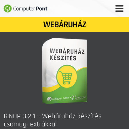
WEBÁRUHÁZ
WEBÁRUHÁZ
SZAKÜZLET
SZERVIZ
SZOFTVER- ÉS HONLAPFEJLESZTÉS
IT BIZTONSÁG
VÁLLALATI MEGOLDÁSOK
FŐOLDAL
GINOP 3.2.1 – Webáruház készítés
csomag, extrákkal
HÍREK