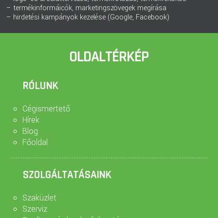
– termékinformáicók, marketingszövegek megírása
– hirdetési kampányok kezelése (Google, Facebook)
OLDALTÉRKÉP
RÓLUNK
Cégismertető
Hírek
Blog
Főoldal
SZOLGÁLTATÁSAINK
Szaküzlet
Szerviz